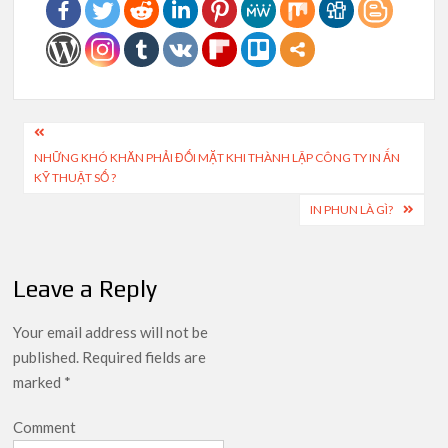
Post
NHỮNG KHÓ KHĂN PHẢI ĐỐI MẶT KHI THÀNH LẬP CÔNG TY IN ẤN
navigation
KỸ THUẬT SỐ ?
IN PHUN LÀ GÌ?
Leave a Reply
Your email address will not be
published.
Required fields are
marked
*
Comment