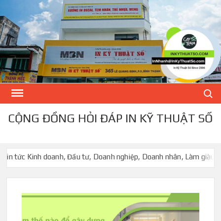
Skip
to
content
Search
CỘNG ĐỒNG HỎI ĐÁP IN KỸ THUẬT SỐ
ức Kinh doanh, Đầu tư, Doanh nghiệp, Doanh nhân, Làm giàu
Cửa 